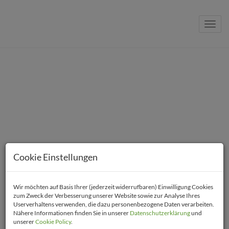
Navig
Ihr professioneller Makler im
Cookie Einstellungen
Süden von Wien
!
Wir möchten auf Basis Ihrer (jederzeit widerrufbaren) Einwilligung Cookies
zum Zweck der Verbesserung unserer Website sowie zur Analyse Ihres
Userverhaltens verwenden, die dazu personenbezogene Daten verarbeiten.
Nähere Informationen finden Sie in unserer
Datenschutzerklärung
und
unserer
Cookie Policy
.