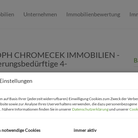
bilien
Unternehmen
Immobilienbewertung
Imm
ISTOPH CHROMECEK IMMOBILIEN -
B
ungsbedürftige 4-
K
Einstellungen
F
Z
 auf Basis Ihrer (jederzeit widerrufbaren) Einwilligung Cookies zum Zweck der Verb
bsite sowie zur Analyse Ihres Userverhaltens verwenden, die dazu personenbezogene
B
. Nähere Informationen finden Sie in unserer
Datenschutzerklärung
und unserer
Cooki
Ob
Z
h notwendige Cookies
immer aktiv
V