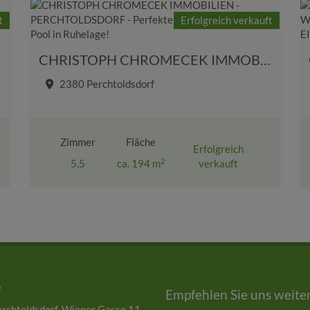
t
Erfolgreich verkauft
biente!
CHRISTOPH CHROMECEK IMMOBILIEN - PERCHTOLDSDORF - Perfektes Einfamilienhaus mit Pool in Ruhelage!
2380 Perchtoldsdorf
Zimmer
Fläche
Erfolgreich
2
5,5
ca. 194 m
verkauft
e
Empfehlen Sie uns weiter
rchtoldsdorf, Wiener Gasse 11