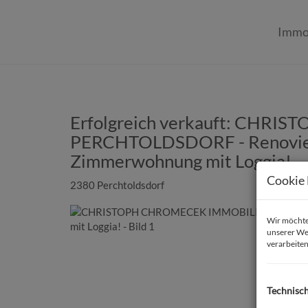
Immo
Erfolgreich verkauft: CHR
PERCHTOLDSDORF - Renovier
Zimmerwohnung mit Loggia!
Cookie 
2380 Perchtoldsdorf
Wir möchten
unserer We
verarbeiten
Technisc