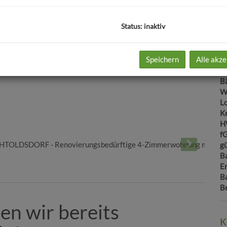
O
K
Status: inaktiv
N
F
W
Speichern
Alle akze
Ke
Lo
B
W
L
Ke
H
f
gü
B
E
B
B
en wir bereits
K