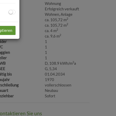
bjektart
Wohnung
aufpreis
Erfolgreich verkauft
utzungsart
Wohnen
Anlage
2
läche
ca. 105,72 m
2
ohnfläche
ca. 105,72 m
2
ptieren
llerfläche
ca. 4 m
2
ggiafläche
ca. 9,6 m
äder
1
C
1
oggien
1
ller
1
2
WB
D, 108.9 kWh/m
a
GEE
G, 5,34
ltig bis
01.04.2034
aujahr
1970
rschließung
vollerschlossen
auart
Neubau
eziehbar
Sofort
ontaktieren Sie uns