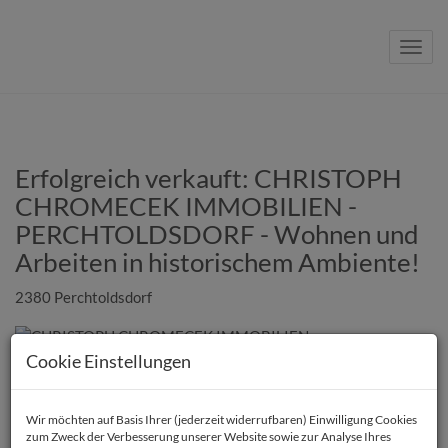
Navig
Erfolgreich verkauft: CHRISTOPH
CHROMECEK IMMOBILIEN -
PERCHTOLDSDORF - Wohnen und
Arbeiten in historischem Ambiente!
2380 Perchtoldsdorf
Cookie Einstellungen
Wir möchten auf Basis Ihrer (jederzeit widerrufbaren) Einwilligung Cookies
zum Zweck der Verbesserung unserer Website sowie zur Analyse Ihres